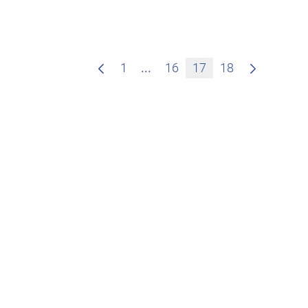
Zwischenseiten Navigieren m
1
...
16
17
18