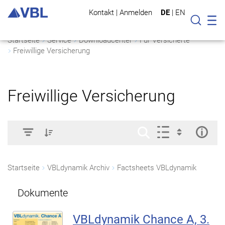
Kontakt
|
Anmelden
DE
|
EN
Mo
Suche
Startseite
Service
Downloadcenter
Für Versicherte
Freiwillige Versicherung
Freiwillige Versicherung
Startseite
VBLdynamik Archiv
Factsheets VBLdynamik
Dokumente
VBLdynamik Chance A, 3.