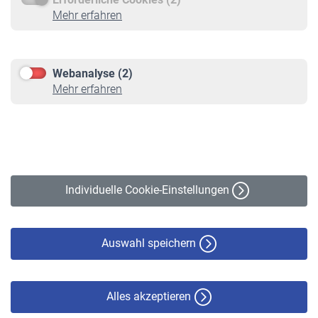
Service
Mehr erfahren
Informationen
Kontakt & Beratung
Downloadcenter
Webanalyse (2)
Online-Rechner
Mehr erfahren
VBLnewsletter
Kontakt
Impressum
Erklärung zur Barrierefreiheit
Individuelle Cookie-Einstellungen
Datenschutz
Cookie-Policy
Haftungsausschluss
Auswahl speichern
Alles akzeptieren
© VBL 2026