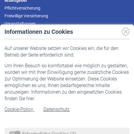
Arbeitgeber
Pflichtversicherung
Freiwillige Versicherung
Veranstaltungen
Informationen zu Cookies
Versicherte
Auf unserer Website setzen wir Cookies ein, die für den
Pflichtversicherung
Betrieb der Seite erforderlich sind.
Freiwillige Versicherung
Um Ihren Besuch so komfortabel wie möglich zu gestalten,
Staatliche Förderung
würden wir mit Ihrer Einwilligung gerne zusätzliche Cookies
Veranstaltungen
zur Optimierung der Website einsetzen. Diese Cookies
ermöglichen es uns, Ihnen bedarfsgerechte Inhalte
anzuzeigen. Informationen zu den eingesetzten Cookies
Rentner
finden Sie hier:
Rentenbeginn
Cookie-Policy
Datenschutz
Rente beantragen
Rentenauszahlung
Erforderliche Cookies (2)