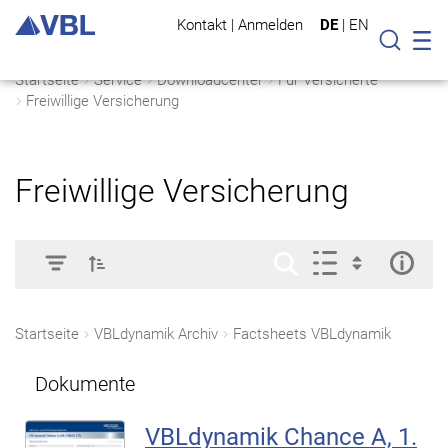
Kontakt
|
Anmelden
DE
|
EN
Mo
Suche
Startseite
Service
Downloadcenter
Für Versicherte
Freiwillige Versicherung
Freiwillige Versicherung
Startseite
VBLdynamik Archiv
Factsheets VBLdynamik
Dokumente
VBLdynamik Chance A, 1.