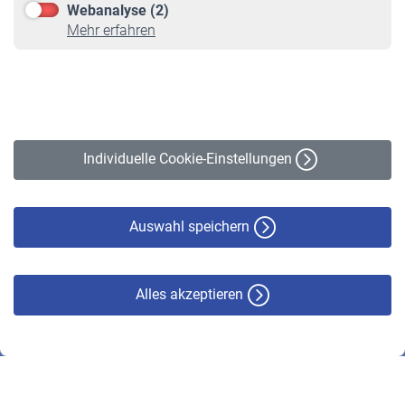
Webanalyse (2)
Online-Rechner
Mehr erfahren
VBLnewsletter
Kontakt
Impressum
Erklärung zur Barrierefreiheit
Individuelle Cookie-Einstellungen
Datenschutz
Cookie-Policy
Haftungsausschluss
Auswahl speichern
Alles akzeptieren
© VBL 2026