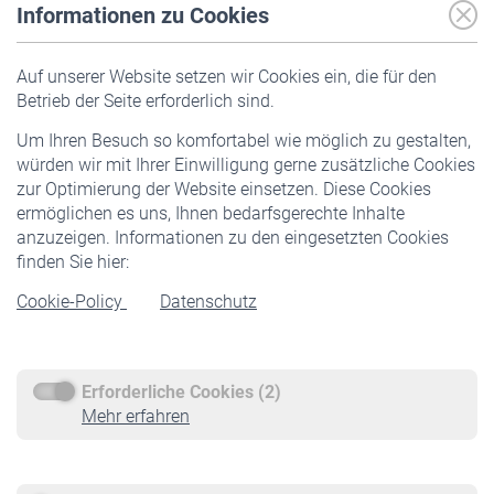
Informationen zu Cookies
Versicherte
Auf unserer Website setzen wir Cookies ein, die für den
Pflichtversicherung
Betrieb der Seite erforderlich sind.
Freiwillige Versicherung
Um Ihren Besuch so komfortabel wie möglich zu gestalten,
Staatliche Förderung
würden wir mit Ihrer Einwilligung gerne zusätzliche Cookies
Veranstaltungen
zur Optimierung der Website einsetzen. Diese Cookies
ermöglichen es uns, Ihnen bedarfsgerechte Inhalte
anzuzeigen. Informationen zu den eingesetzten Cookies
Rentner
finden Sie hier:
Rentenbeginn
Cookie-Policy
Datenschutz
Rente beantragen
Rentenauszahlung
Erforderliche Cookies (2)
Service
Mehr erfahren
Informationen
Kontakt & Beratung
Downloadcenter