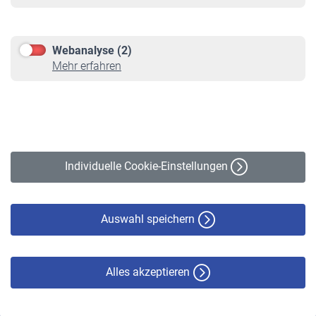
Informationen
Kontakt & Beratung
Downloadcenter
Webanalyse (2)
Online-Rechner
Mehr erfahren
VBLnewsletter
Kontakt
Impressum
Erklärung zur Barrierefreiheit
Individuelle Cookie-Einstellungen
Datenschutz
Cookie-Policy
Haftungsausschluss
Auswahl speichern
Alles akzeptieren
© VBL 2026