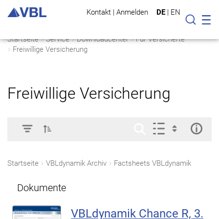
Kontakt
|
Anmelden
DE
|
EN
Mo
Suche
Startseite
Service
Downloadcenter
Für Versicherte
Freiwillige Versicherung
Freiwillige Versicherung
Startseite
VBLdynamik Archiv
Factsheets VBLdynamik
Dokumente
VBLdynamik Chance R, 3.