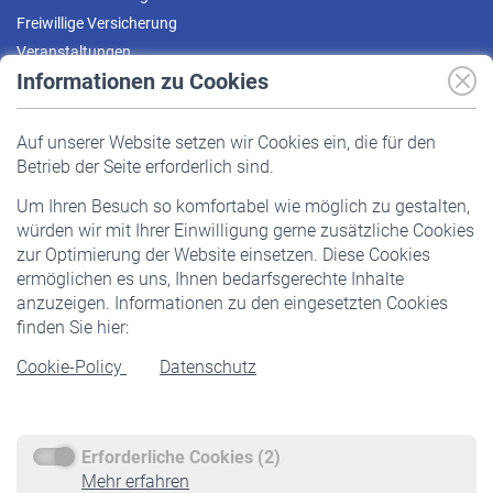
Freiwillige Versicherung
Veranstaltungen
Informationen zu Cookies
Versicherte
Auf unserer Website setzen wir Cookies ein, die für den
Pflichtversicherung
Betrieb der Seite erforderlich sind.
Freiwillige Versicherung
Um Ihren Besuch so komfortabel wie möglich zu gestalten,
Staatliche Förderung
würden wir mit Ihrer Einwilligung gerne zusätzliche Cookies
Veranstaltungen
zur Optimierung der Website einsetzen. Diese Cookies
ermöglichen es uns, Ihnen bedarfsgerechte Inhalte
anzuzeigen. Informationen zu den eingesetzten Cookies
Rentner
finden Sie hier:
Rentenbeginn
Cookie-Policy
Datenschutz
Rente beantragen
Rentenauszahlung
Erforderliche Cookies (2)
Service
Mehr erfahren