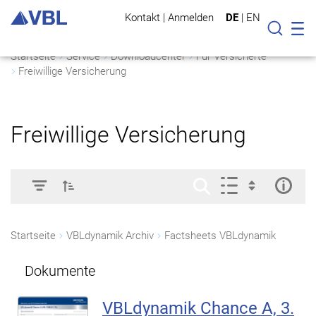
Kontakt
|
Anmelden
DE
|
EN
Mo
Suche
Startseite
Service
Downloadcenter
Für Versicherte
Freiwillige Versicherung
Freiwillige Versicherung
Startseite
VBLdynamik Archiv
Factsheets VBLdynamik
Dokumente
VBLdynamik Chance A, 3.