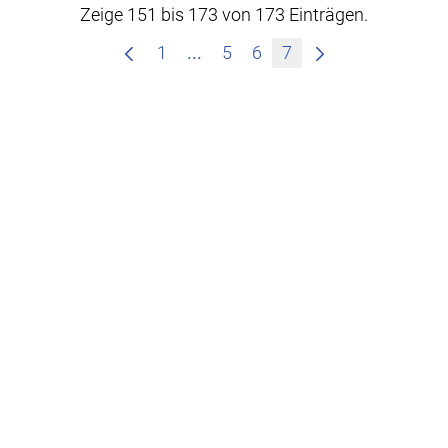
Zeige 151 bis 173 von 173 Einträgen.
Zwischenseiten Navigieren mit
1
...
5
6
7