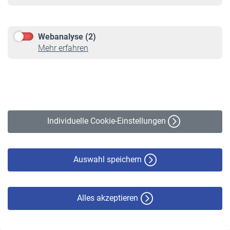
Informationen
Kontakt & Beratung
Downloadcenter
Webanalyse (2)
Online-Rechner
Mehr erfahren
VBLnewsletter
Kontakt
Impressum
Erklärung zur Barrierefreiheit
Individuelle Cookie-Einstellungen
Datenschutz
Cookie-Policy
Haftungsausschluss
Auswahl speichern
Alles akzeptieren
© VBL 2026