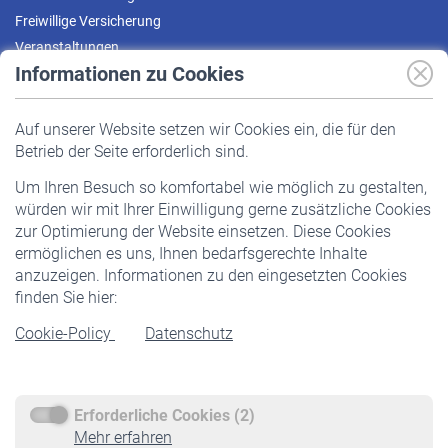
Freiwillige Versicherung
Veranstaltungen
Informationen zu Cookies
Versicherte
Auf unserer Website setzen wir Cookies ein, die für den
Pflichtversicherung
Betrieb der Seite erforderlich sind.
Freiwillige Versicherung
Um Ihren Besuch so komfortabel wie möglich zu gestalten,
Staatliche Förderung
würden wir mit Ihrer Einwilligung gerne zusätzliche Cookies
Veranstaltungen
zur Optimierung der Website einsetzen. Diese Cookies
ermöglichen es uns, Ihnen bedarfsgerechte Inhalte
anzuzeigen. Informationen zu den eingesetzten Cookies
Rentner
finden Sie hier:
Rentenbeginn
Cookie-Policy
Datenschutz
Rente beantragen
Rentenauszahlung
Erforderliche Cookies (2)
Service
Mehr erfahren