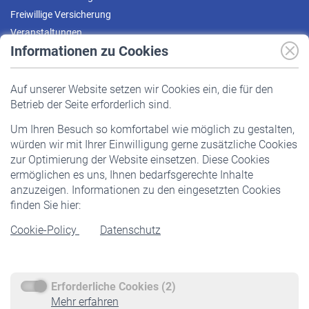
Freiwillige Versicherung
Veranstaltungen
Informationen zu Cookies
Versicherte
Auf unserer Website setzen wir Cookies ein, die für den
Pflichtversicherung
Betrieb der Seite erforderlich sind.
Freiwillige Versicherung
Um Ihren Besuch so komfortabel wie möglich zu gestalten,
Staatliche Förderung
würden wir mit Ihrer Einwilligung gerne zusätzliche Cookies
Veranstaltungen
zur Optimierung der Website einsetzen. Diese Cookies
ermöglichen es uns, Ihnen bedarfsgerechte Inhalte
anzuzeigen. Informationen zu den eingesetzten Cookies
Rentner
finden Sie hier:
Rentenbeginn
Cookie-Policy
Datenschutz
Rente beantragen
Rentenauszahlung
Erforderliche Cookies (2)
Service
Mehr erfahren