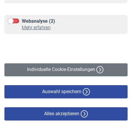
Informationen
Kontakt & Beratung
Downloadcenter
Webanalyse (2)
Online-Rechner
Mehr erfahren
VBLnewsletter
Kontakt
Impressum
Erklärung zur Barrierefreiheit
Individuelle Cookie-Einstellungen
Datenschutz
Cookie-Policy
Haftungsausschluss
Auswahl speichern
Alles akzeptieren
© VBL 2026