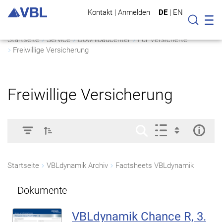
Kontakt
|
Anmelden
DE
|
EN
Mo
Suche
Startseite
Service
Downloadcenter
Für Versicherte
Freiwillige Versicherung
Freiwillige Versicherung
Startseite
VBLdynamik Archiv
Factsheets VBLdynamik
Dokumente
VBLdynamik Chance R, 3.