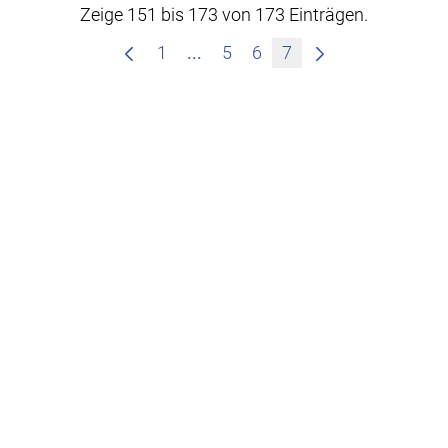
Zeige 151 bis 173 von 173 Einträgen.
Zwischenseiten Navigieren mit
1
...
5
6
7