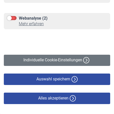
Informationen
Kontakt & Beratung
Downloadcenter
Webanalyse (2)
Online-Rechner
Mehr erfahren
VBLnewsletter
Kontakt
Impressum
Erklärung zur Barrierefreiheit
Individuelle Cookie-Einstellungen
Datenschutz
Cookie-Policy
Haftungsausschluss
Auswahl speichern
Alles akzeptieren
© VBL 2026