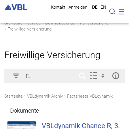
Kontakt
|
Anmelden
DE
|
EN
Mo
Suche
Startseite
Service
Downloadcenter
Für Versicherte
Freiwillige Versicherung
Freiwillige Versicherung
Startseite
VBLdynamik Archiv
Factsheets VBLdynamik
Dokumente
VBLdynamik Chance R, 3.