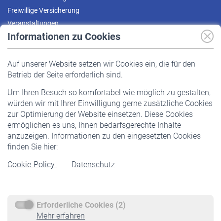
Freiwillige Versicherung
Veranstaltungen
Informationen zu Cookies
Versicherte
Auf unserer Website setzen wir Cookies ein, die für den
Pflichtversicherung
Betrieb der Seite erforderlich sind.
Freiwillige Versicherung
Um Ihren Besuch so komfortabel wie möglich zu gestalten,
Staatliche Förderung
würden wir mit Ihrer Einwilligung gerne zusätzliche Cookies
Veranstaltungen
zur Optimierung der Website einsetzen. Diese Cookies
ermöglichen es uns, Ihnen bedarfsgerechte Inhalte
anzuzeigen. Informationen zu den eingesetzten Cookies
Rentner
finden Sie hier:
Rentenbeginn
Cookie-Policy
Datenschutz
Rente beantragen
Rentenauszahlung
Erforderliche Cookies (2)
Service
Mehr erfahren