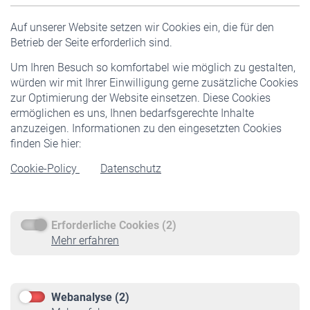
Versicherte
Auf unserer Website setzen wir Cookies ein, die für den
Pflichtversicherung
Betrieb der Seite erforderlich sind.
Freiwillige Versicherung
Um Ihren Besuch so komfortabel wie möglich zu gestalten,
Staatliche Förderung
würden wir mit Ihrer Einwilligung gerne zusätzliche Cookies
Veranstaltungen
zur Optimierung der Website einsetzen. Diese Cookies
ermöglichen es uns, Ihnen bedarfsgerechte Inhalte
anzuzeigen. Informationen zu den eingesetzten Cookies
Rentner
finden Sie hier:
Rentenbeginn
Cookie-Policy
Datenschutz
Rente beantragen
Rentenauszahlung
Erforderliche Cookies (2)
Service
Mehr erfahren
Informationen
Kontakt & Beratung
Downloadcenter
Webanalyse (2)
Online-Rechner