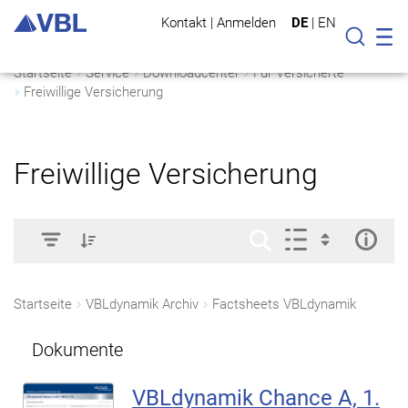
Kontakt
|
Anmelden
DE
|
EN
Mo
Suche
Startseite
Service
Downloadcenter
Für Versicherte
Freiwillige Versicherung
Freiwillige Versicherung
Startseite
VBLdynamik Archiv
Factsheets VBLdynamik
Dokumente
VBLdynamik Chance A, 1.