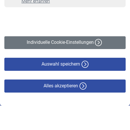
Mehr erfahren
VBLnewsletter
Kontakt
Impressum
Erklärung zur Barrierefreiheit
Individuelle Cookie-Einstellungen
Datenschutz
Cookie-Policy
Haftungsausschluss
Auswahl speichern
Alles akzeptieren
© VBL 2026