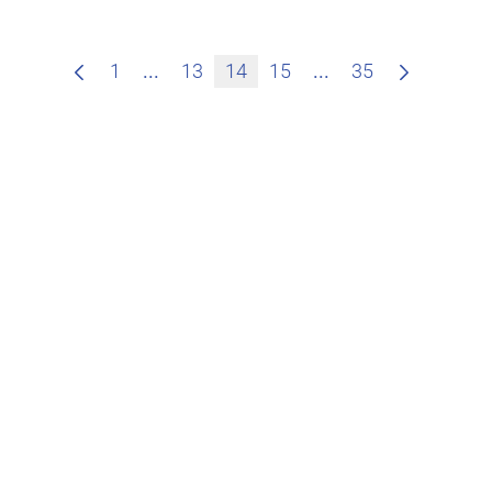
Zwischenseiten Navigieren mit TAB-T
Zwischenseiten Na
1
...
13
14
15
...
35