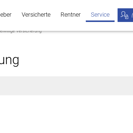
geber
Versicherte
Rentner
Service
eiwillige Versicherung
öffnen
ber Untermenü öffnen
Versicherte Untermenü öffnen
Rentner Untermenü öffnen
Service Untermen
Meine
rung