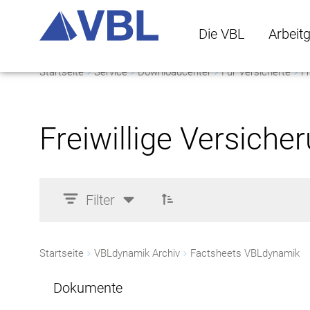
Die VBL
Arbeit
Startseite
Service
Downloadcenter
Für Versicherte
Fr
Die VBL Untermenü 
Arbeitge
Freiwillige Versiche
Filter
Startseite
VBLdynamik Archiv
Factsheets VBLdynamik
Dokumente