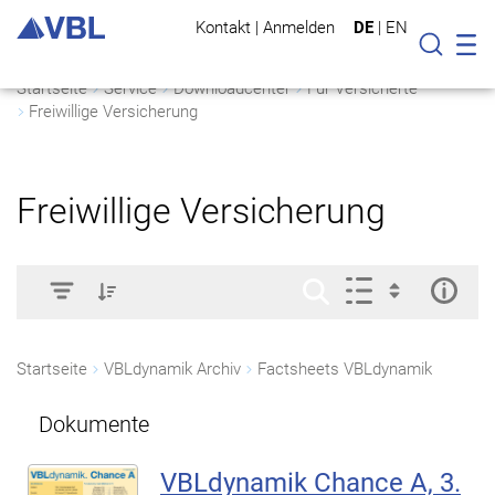
Kontakt
|
Anmelden
DE
|
EN
Mo
Suche
Startseite
Service
Downloadcenter
Für Versicherte
Freiwillige Versicherung
Freiwillige Versicherung
Startseite
VBLdynamik Archiv
Factsheets VBLdynamik
Dokumente
VBLdynamik Chance A, 3.