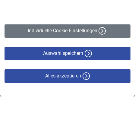
Impressum
Erklärung zur Barrierefreiheit
Individuelle Cookie-Einstellungen
Datenschutz
Cookie-Policy
Haftungsausschluss
Auswahl speichern
Alles akzeptieren
© VBL 2026