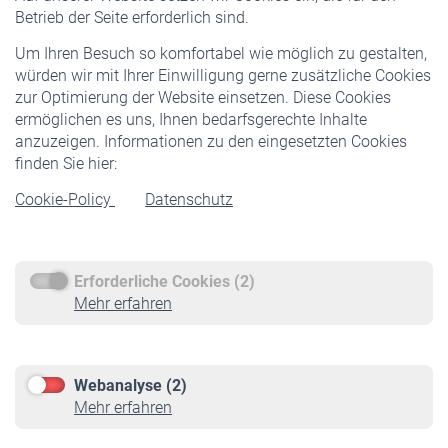
Pflichtversicherung
Betrieb der Seite erforderlich sind.
Freiwillige Versicherung
Um Ihren Besuch so komfortabel wie möglich zu gestalten,
Staatliche Förderung
würden wir mit Ihrer Einwilligung gerne zusätzliche Cookies
Veranstaltungen
zur Optimierung der Website einsetzen. Diese Cookies
ermöglichen es uns, Ihnen bedarfsgerechte Inhalte
anzuzeigen. Informationen zu den eingesetzten Cookies
Rentner
finden Sie hier:
Rentenbeginn
Cookie-Policy
Datenschutz
Rente beantragen
Rentenauszahlung
Erforderliche Cookies (2)
Service
Mehr erfahren
Informationen
Kontakt & Beratung
Downloadcenter
Webanalyse (2)
Online-Rechner
Mehr erfahren
VBLnewsletter
Kontakt