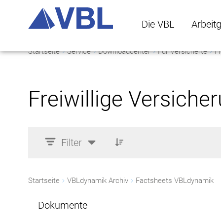
Die VBL
Arbeit
Startseite
Service
Downloadcenter
Für Versicherte
Fr
Die VBL Untermenü 
Arbeitge
Freiwillige Versiche
Filter
Startseite
VBLdynamik Archiv
Factsheets VBLdynamik
Dokumente