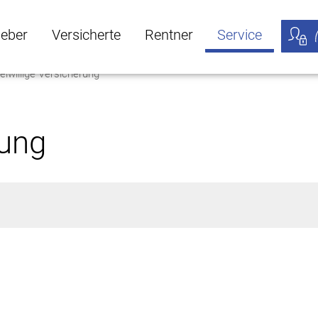
geber
Versicherte
Rentner
Service
eiwillige Versicherung
öffnen
ber Untermenü öffnen
Versicherte Untermenü öffnen
Rentner Untermenü öffnen
Service Untermen
Meine
rung