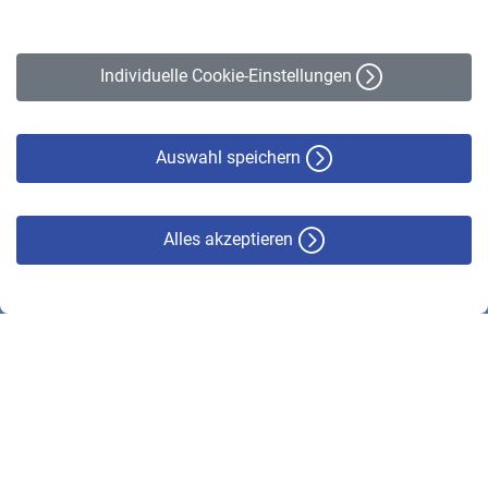
Impressum
Erklärung zur Barrierefreiheit
Individuelle Cookie-Einstellungen
Datenschutz
Cookie-Policy
Haftungsausschluss
Auswahl speichern
Alles akzeptieren
© VBL 2026