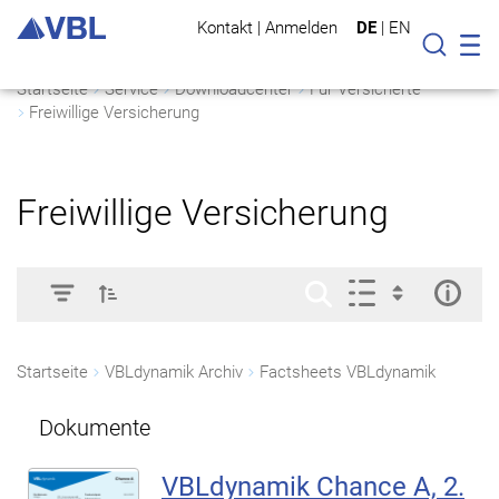
Kontakt
|
Anmelden
DE
|
EN
Mo
Suche
Startseite
Service
Downloadcenter
Für Versicherte
Freiwillige Versicherung
Freiwillige Versicherung
Startseite
VBLdynamik Archiv
Factsheets VBLdynamik
Dokumente
VBLdynamik Chance A, 2.