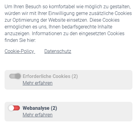
Um Ihren Besuch so komfortabel wie möglich zu gestalten,
Staatliche Förderung
würden wir mit Ihrer Einwilligung gerne zusätzliche Cookies
Veranstaltungen
zur Optimierung der Website einsetzen. Diese Cookies
ermöglichen es uns, Ihnen bedarfsgerechte Inhalte
anzuzeigen. Informationen zu den eingesetzten Cookies
Rentner
finden Sie hier:
Rentenbeginn
Cookie-Policy
Datenschutz
Rente beantragen
Rentenauszahlung
Erforderliche Cookies (2)
Service
Mehr erfahren
Informationen
Kontakt & Beratung
Downloadcenter
Webanalyse (2)
Online-Rechner
Mehr erfahren
VBLnewsletter
Kontakt