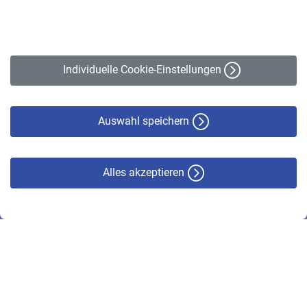
Impressum
Erklärung zur Barrierefreiheit
Individuelle Cookie-Einstellungen
Datenschutz
Cookie-Policy
Haftungsausschluss
Auswahl speichern
Alles akzeptieren
© VBL 2026