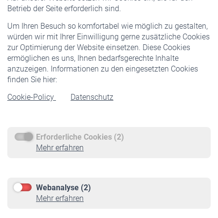
Pflichtversicherung
Betrieb der Seite erforderlich sind.
Freiwillige Versicherung
Um Ihren Besuch so komfortabel wie möglich zu gestalten,
Staatliche Förderung
würden wir mit Ihrer Einwilligung gerne zusätzliche Cookies
Veranstaltungen
zur Optimierung der Website einsetzen. Diese Cookies
ermöglichen es uns, Ihnen bedarfsgerechte Inhalte
anzuzeigen. Informationen zu den eingesetzten Cookies
Rentner
finden Sie hier:
Rentenbeginn
Cookie-Policy
Datenschutz
Rente beantragen
Rentenauszahlung
Erforderliche Cookies (2)
Service
Mehr erfahren
Informationen
Kontakt & Beratung
Downloadcenter
Webanalyse (2)
Online-Rechner
Mehr erfahren
VBLnewsletter
Kontakt