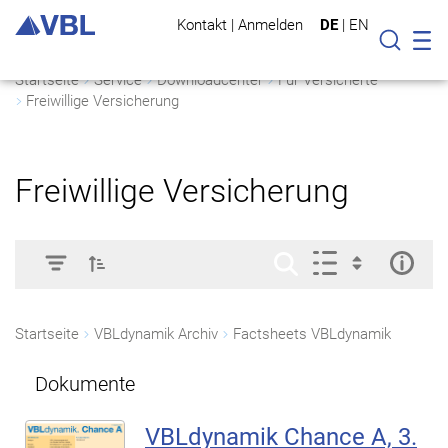
Kontakt
|
Anmelden
DE
|
EN
Mo
Suche
Startseite
Service
Downloadcenter
Für Versicherte
Freiwillige Versicherung
Freiwillige Versicherung
Startseite
VBLdynamik Archiv
Factsheets VBLdynamik
Dokumente
VBLdynamik Chance A, 3.