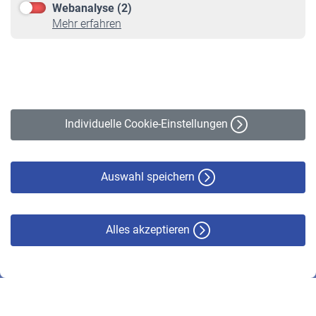
Webanalyse (2)
Online-Rechner
Mehr erfahren
VBLnewsletter
Kontakt
Impressum
Erklärung zur Barrierefreiheit
Individuelle Cookie-Einstellungen
Datenschutz
Cookie-Policy
Haftungsausschluss
Auswahl speichern
Alles akzeptieren
© VBL 2026