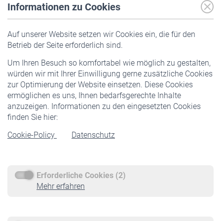
Informationen zu Cookies
Versicherte
Auf unserer Website setzen wir Cookies ein, die für den
Pflichtversicherung
Betrieb der Seite erforderlich sind.
Freiwillige Versicherung
Um Ihren Besuch so komfortabel wie möglich zu gestalten,
Staatliche Förderung
würden wir mit Ihrer Einwilligung gerne zusätzliche Cookies
Veranstaltungen
zur Optimierung der Website einsetzen. Diese Cookies
ermöglichen es uns, Ihnen bedarfsgerechte Inhalte
anzuzeigen. Informationen zu den eingesetzten Cookies
Rentner
finden Sie hier:
Rentenbeginn
Cookie-Policy
Datenschutz
Rente beantragen
Rentenauszahlung
Erforderliche Cookies (2)
Service
Mehr erfahren
Informationen
Kontakt & Beratung
Downloadcenter