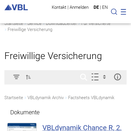
Kontakt
|
Anmelden
DE
|
EN
Mo
Suche
Startseite
Service
Downloadcenter
Für Versicherte
Freiwillige Versicherung
Freiwillige Versicherung
Startseite
VBLdynamik Archiv
Factsheets VBLdynamik
Dokumente
VBLdynamik Chance R, 2.