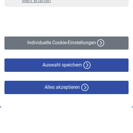
Mehr erfahren
VBLnewsletter
Kontakt
Impressum
Erklärung zur Barrierefreiheit
Individuelle Cookie-Einstellungen
Datenschutz
Cookie-Policy
Haftungsausschluss
Auswahl speichern
Alles akzeptieren
© VBL 2026