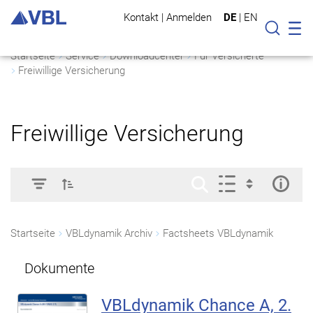
Kontakt
|
Anmelden
DE
|
EN
Mo
Suche
Startseite
Service
Downloadcenter
Für Versicherte
Freiwillige Versicherung
Freiwillige Versicherung
Startseite
VBLdynamik Archiv
Factsheets VBLdynamik
Dokumente
VBLdynamik Chance A, 2.