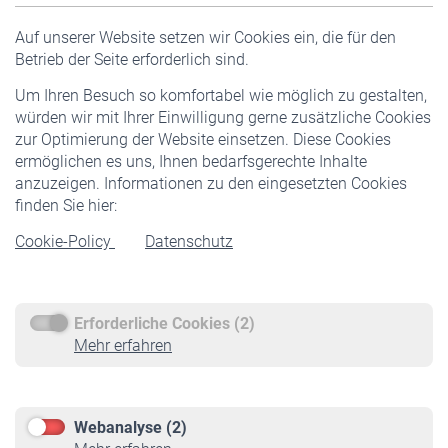
Versicherte
Auf unserer Website setzen wir Cookies ein, die für den
Pflichtversicherung
Betrieb der Seite erforderlich sind.
Freiwillige Versicherung
Um Ihren Besuch so komfortabel wie möglich zu gestalten,
Staatliche Förderung
würden wir mit Ihrer Einwilligung gerne zusätzliche Cookies
Veranstaltungen
zur Optimierung der Website einsetzen. Diese Cookies
ermöglichen es uns, Ihnen bedarfsgerechte Inhalte
anzuzeigen. Informationen zu den eingesetzten Cookies
Rentner
finden Sie hier:
Rentenbeginn
Cookie-Policy
Datenschutz
Rente beantragen
Rentenauszahlung
Erforderliche Cookies (2)
Service
Mehr erfahren
Informationen
Kontakt & Beratung
Downloadcenter
Webanalyse (2)
Online-Rechner