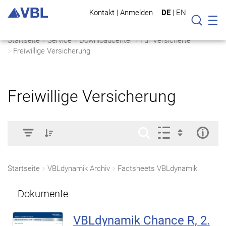
Kontakt
|
Anmelden
DE
|
EN
Mo
Suche
Startseite
Service
Downloadcenter
Für Versicherte
Freiwillige Versicherung
Freiwillige Versicherung
Startseite
VBLdynamik Archiv
Factsheets VBLdynamik
Dokumente
VBLdynamik Chance R, 2.