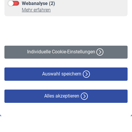
Webanalyse (2)
Online-Rechner
Mehr erfahren
VBLnewsletter
Kontakt
Impressum
Erklärung zur Barrierefreiheit
Individuelle Cookie-Einstellungen
Datenschutz
Cookie-Policy
Haftungsausschluss
Auswahl speichern
Alles akzeptieren
© VBL 2026