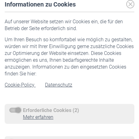
Informationen zu Cookies
Versicherte
Auf unserer Website setzen wir Cookies ein, die für den
Pflichtversicherung
Betrieb der Seite erforderlich sind.
Freiwillige Versicherung
Um Ihren Besuch so komfortabel wie möglich zu gestalten,
Staatliche Förderung
würden wir mit Ihrer Einwilligung gerne zusätzliche Cookies
Veranstaltungen
zur Optimierung der Website einsetzen. Diese Cookies
ermöglichen es uns, Ihnen bedarfsgerechte Inhalte
anzuzeigen. Informationen zu den eingesetzten Cookies
Rentner
finden Sie hier:
Rentenbeginn
Cookie-Policy
Datenschutz
Rente beantragen
Rentenauszahlung
Erforderliche Cookies (2)
Service
Mehr erfahren
Informationen
Kontakt & Beratung
Downloadcenter