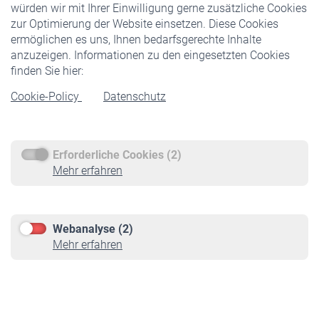
würden wir mit Ihrer Einwilligung gerne zusätzliche Cookies
Veranstaltungen
zur Optimierung der Website einsetzen. Diese Cookies
ermöglichen es uns, Ihnen bedarfsgerechte Inhalte
anzuzeigen. Informationen zu den eingesetzten Cookies
Rentner
finden Sie hier:
Rentenbeginn
Cookie-Policy
Datenschutz
Rente beantragen
Rentenauszahlung
Erforderliche Cookies (2)
Service
Mehr erfahren
Informationen
Kontakt & Beratung
Downloadcenter
Webanalyse (2)
Online-Rechner
Mehr erfahren
VBLnewsletter
Kontakt
Impressum