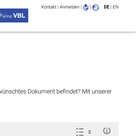
Leichte Sprache
Gebärdenspr
Kontakt
|
Anmelden
|
|
DE
|
EN
Suche
ü öffnen
 VBL Untermenü öffnen
gewünschtes Dokument befindet? Mit unserer