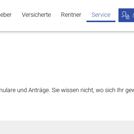
geber
Versicherte
Rentner
Service
öffnen
ber Untermenü öffnen
Versicherte Untermenü öffnen
Rentner Untermenü öffnen
Service Untermen
Meine
rmulare und Anträge. Sie wissen nicht, wo sich Ihr 