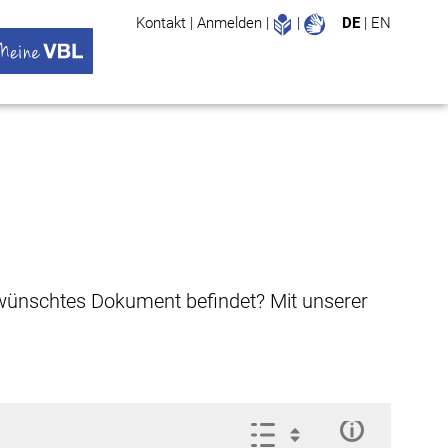
Leichte Sprache
Gebärdenspr
Kontakt
|
Anmelden
|
|
DE
|
EN
Suche
ü öffnen
 VBL Untermenü öffnen
gewünschtes Dokument befindet? Mit unserer