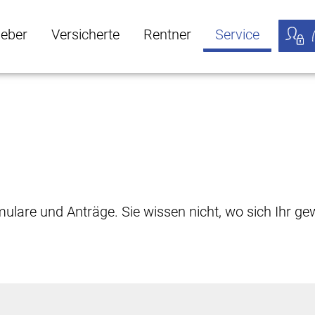
geber
Versicherte
Rentner
Service
öffnen
ber Untermenü öffnen
Versicherte Untermenü öffnen
Rentner Untermenü öffnen
Service Untermen
Meine
rmulare und Anträge. Sie wissen nicht, wo sich Ihr 