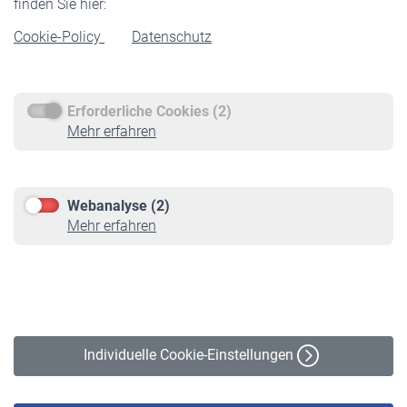
finden Sie hier:
Rentenbeginn
Cookie-Policy
Datenschutz
Rente beantragen
Rentenauszahlung
Erforderliche Cookies (2)
Service
Mehr erfahren
Informationen
Kontakt & Beratung
Downloadcenter
Webanalyse (2)
Online-Rechner
Mehr erfahren
VBLnewsletter
Kontakt
Impressum
Erklärung zur Barrierefreiheit
Individuelle Cookie-Einstellungen
Datenschutz
Cookie-Policy