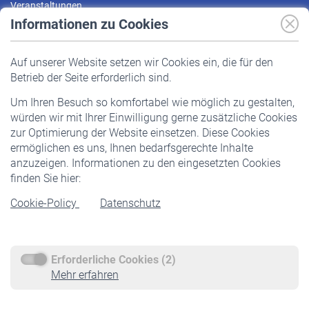
Veranstaltungen
Informationen zu Cookies
Versicherte
Auf unserer Website setzen wir Cookies ein, die für den
Pflichtversicherung
Betrieb der Seite erforderlich sind.
Freiwillige Versicherung
Um Ihren Besuch so komfortabel wie möglich zu gestalten,
Staatliche Förderung
würden wir mit Ihrer Einwilligung gerne zusätzliche Cookies
Veranstaltungen
zur Optimierung der Website einsetzen. Diese Cookies
ermöglichen es uns, Ihnen bedarfsgerechte Inhalte
anzuzeigen. Informationen zu den eingesetzten Cookies
Rentner
finden Sie hier:
Rentenbeginn
Cookie-Policy
Datenschutz
Rente beantragen
Rentenauszahlung
Erforderliche Cookies (2)
Service
Mehr erfahren
Informationen
Kontakt & Beratung