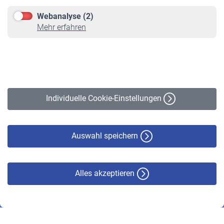
Downloadcenter
Webanalyse (2)
Online-Rechner
Mehr erfahren
VBLnewsletter
Kontakt
Impressum
Erklärung zur Barrierefreiheit
Individuelle Cookie-Einstellungen
Datenschutz
Cookie-Policy
Haftungsausschluss
Auswahl speichern
Alles akzeptieren
© VBL 2026