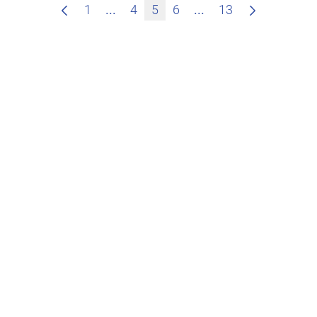
Zwischenseiten Navigieren mit TAB
Zwischenseiten Nav
1
...
4
5
6
...
13