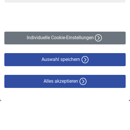
VBLnewsletter
Kontakt
Impressum
Erklärung zur Barrierefreiheit
Individuelle Cookie-Einstellungen
Datenschutz
Cookie-Policy
Haftungsausschluss
Auswahl speichern
Alles akzeptieren
© VBL 2026