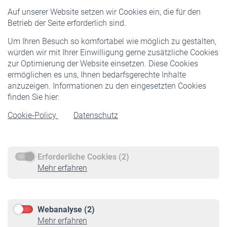
Versicherte
Auf unserer Website setzen wir Cookies ein, die für den
Pflichtversicherung
Betrieb der Seite erforderlich sind.
Freiwillige Versicherung
Um Ihren Besuch so komfortabel wie möglich zu gestalten,
Staatliche Förderung
würden wir mit Ihrer Einwilligung gerne zusätzliche Cookies
Veranstaltungen
zur Optimierung der Website einsetzen. Diese Cookies
ermöglichen es uns, Ihnen bedarfsgerechte Inhalte
anzuzeigen. Informationen zu den eingesetzten Cookies
Rentner
finden Sie hier:
Rentenbeginn
Cookie-Policy
Datenschutz
Rente beantragen
Rentenauszahlung
Erforderliche Cookies (2)
Service
Mehr erfahren
Informationen
Kontakt & Beratung
Downloadcenter
Webanalyse (2)
Online-Rechner
Mehr erfahren