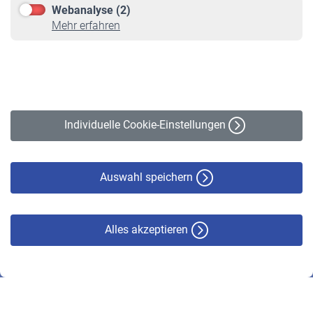
Webanalyse (2)
Online-Rechner
Mehr erfahren
VBLnewsletter
Kontakt
Impressum
Erklärung zur Barrierefreiheit
Individuelle Cookie-Einstellungen
Datenschutz
Cookie-Policy
Haftungsausschluss
Auswahl speichern
Alles akzeptieren
© VBL 2026