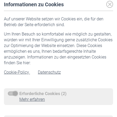
Informationen zu Cookies
Versicherte
Auf unserer Website setzen wir Cookies ein, die für den
Pflichtversicherung
Betrieb der Seite erforderlich sind.
Freiwillige Versicherung
Um Ihren Besuch so komfortabel wie möglich zu gestalten,
Staatliche Förderung
würden wir mit Ihrer Einwilligung gerne zusätzliche Cookies
Veranstaltungen
zur Optimierung der Website einsetzen. Diese Cookies
ermöglichen es uns, Ihnen bedarfsgerechte Inhalte
anzuzeigen. Informationen zu den eingesetzten Cookies
Rentner
finden Sie hier:
Rentenbeginn
Cookie-Policy
Datenschutz
Rente beantragen
Rentenauszahlung
Erforderliche Cookies (2)
Service
Mehr erfahren
Informationen
Kontakt & Beratung
Downloadcenter