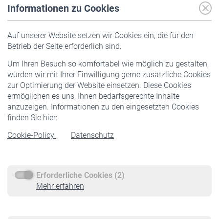
Informationen zu Cookies
Versicherte
Auf unserer Website setzen wir Cookies ein, die für den
Pflichtversicherung
Betrieb der Seite erforderlich sind.
Freiwillige Versicherung
Um Ihren Besuch so komfortabel wie möglich zu gestalten,
Staatliche Förderung
würden wir mit Ihrer Einwilligung gerne zusätzliche Cookies
Veranstaltungen
zur Optimierung der Website einsetzen. Diese Cookies
ermöglichen es uns, Ihnen bedarfsgerechte Inhalte
anzuzeigen. Informationen zu den eingesetzten Cookies
Rentner
finden Sie hier:
Rentenbeginn
Cookie-Policy
Datenschutz
Rente beantragen
Rentenauszahlung
Erforderliche Cookies (2)
Service
Mehr erfahren
Informationen
Kontakt & Beratung
Downloadcenter