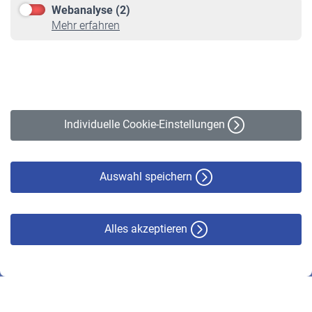
Webanalyse (2)
Online-Rechner
Mehr erfahren
VBLnewsletter
Kontakt
Impressum
Erklärung zur Barrierefreiheit
Individuelle Cookie-Einstellungen
Datenschutz
Cookie-Policy
Haftungsausschluss
Auswahl speichern
Alles akzeptieren
© VBL 2026