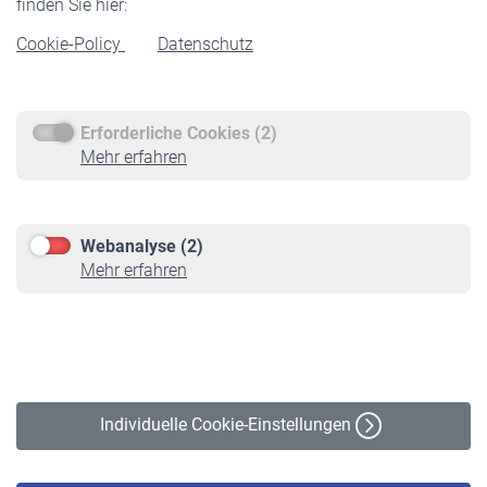
finden Sie hier:
Rentenbeginn
Cookie-Policy
Datenschutz
Rente beantragen
Rentenauszahlung
Erforderliche Cookies (2)
Service
Mehr erfahren
Informationen
Kontakt & Beratung
Downloadcenter
Webanalyse (2)
Online-Rechner
Mehr erfahren
VBLnewsletter
Kontakt
Impressum
Erklärung zur Barrierefreiheit
Individuelle Cookie-Einstellungen
Datenschutz
Cookie-Policy