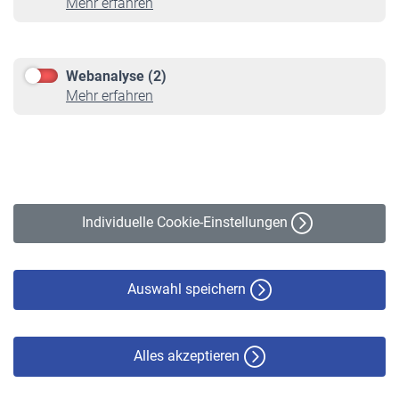
Mehr erfahren
Informationen
Kontakt & Beratung
Downloadcenter
Webanalyse (2)
Online-Rechner
Mehr erfahren
VBLnewsletter
Kontakt
Impressum
Erklärung zur Barrierefreiheit
Individuelle Cookie-Einstellungen
Datenschutz
Cookie-Policy
Haftungsausschluss
Auswahl speichern
Alles akzeptieren
© VBL 2026