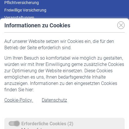
Pflichtversicherung
Freiwillige Versicherung
Veranstaltungen
Informationen zu Cookies
Versicherte
Auf unserer Website setzen wir Cookies ein, die für den
Pflichtversicherung
Betrieb der Seite erforderlich sind.
Freiwillige Versicherung
Um Ihren Besuch so komfortabel wie möglich zu gestalten,
Staatliche Förderung
würden wir mit Ihrer Einwilligung gerne zusätzliche Cookies
Veranstaltungen
zur Optimierung der Website einsetzen. Diese Cookies
ermöglichen es uns, Ihnen bedarfsgerechte Inhalte
anzuzeigen. Informationen zu den eingesetzten Cookies
Rentner
finden Sie hier:
Rentenbeginn
Cookie-Policy
Datenschutz
Rente beantragen
Rentenauszahlung
Erforderliche Cookies (2)
Service