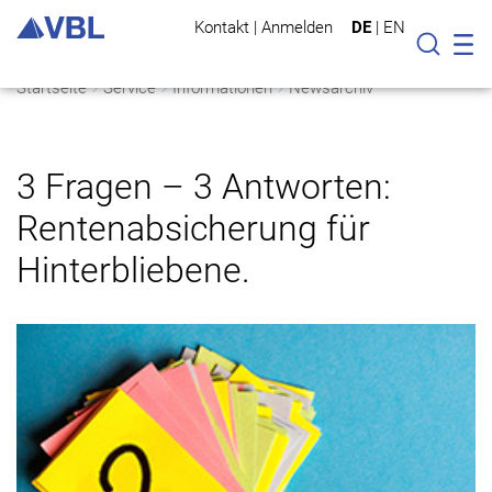
Kontakt
|
Anmelden
DE
|
EN
Mo
Suche
Startseite
Service
Informationen
Newsarchiv
3 Fragen – 3 Antworten:
Rentenabsicherung für
Hinterbliebene.