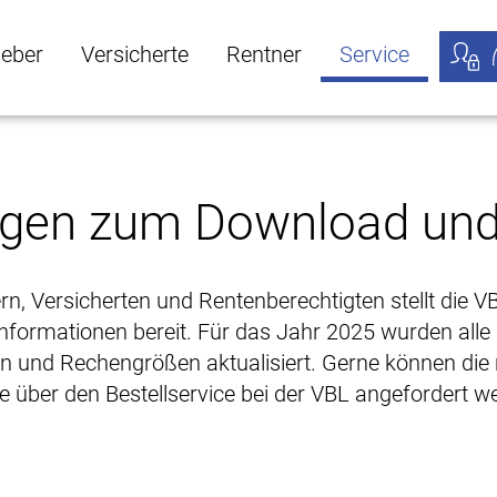
geber
Versicherte
Rentner
Service
öffnen
ber Untermenü öffnen
Versicherte Untermenü öffnen
Rentner Untermenü öffnen
Service Untermen
Meine
lagen zum Download und
rn, Versicherten und Rentenberechtigten stellt die V
 Informationen bereit. Für das Jahr 2025 wurden alle
n und Rechengrößen aktualisiert. Gerne können die
über den Bestellservice bei der VBL angefordert w