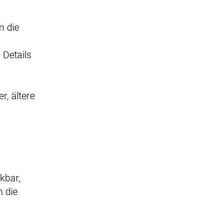
m die
 Details
r, ältere
kbar,
n die