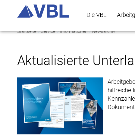
Die VBL
Arbeit
Startseite
Service
Informationen
Newsarchiv
Die VBL Untermenü 
Arbeitge
Aktualisierte Unter
Arbeitgebe
hilfreiche
Kennzahle
Dokumente 