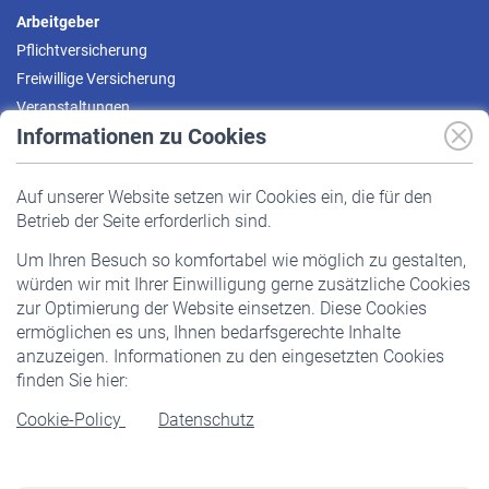
Arbeitgeber
Pflichtversicherung
Freiwillige Versicherung
Veranstaltungen
Informationen zu Cookies
Versicherte
Auf unserer Website setzen wir Cookies ein, die für den
Pflichtversicherung
Betrieb der Seite erforderlich sind.
Freiwillige Versicherung
Um Ihren Besuch so komfortabel wie möglich zu gestalten,
Staatliche Förderung
würden wir mit Ihrer Einwilligung gerne zusätzliche Cookies
Veranstaltungen
zur Optimierung der Website einsetzen. Diese Cookies
ermöglichen es uns, Ihnen bedarfsgerechte Inhalte
anzuzeigen. Informationen zu den eingesetzten Cookies
Rentner
finden Sie hier:
Rentenbeginn
Cookie-Policy
Datenschutz
Rente beantragen
Rentenauszahlung