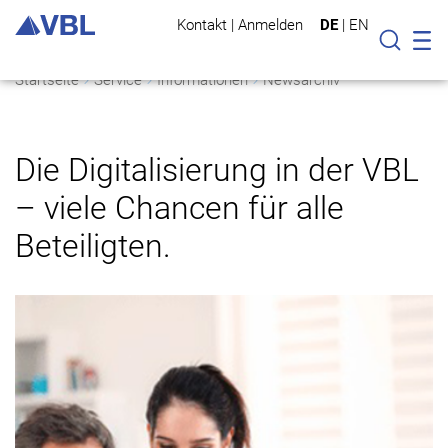
Kontakt
|
Anmelden
DE
|
EN
Mo
Suche
Startseite
Service
Informationen
Newsarchiv
Die Digitalisierung in der VBL
– viele Chancen für alle
Beteiligten.