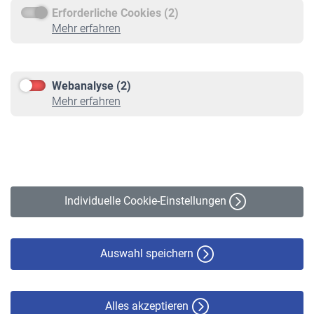
Erforderliche Cookies (2)
Service
Mehr erfahren
Informationen
Kontakt & Beratung
Downloadcenter
Webanalyse (2)
Online-Rechner
Mehr erfahren
VBLnewsletter
Kontakt
Impressum
Erklärung zur Barrierefreiheit
Individuelle Cookie-Einstellungen
Datenschutz
Cookie-Policy
Haftungsausschluss
Auswahl speichern
Alles akzeptieren