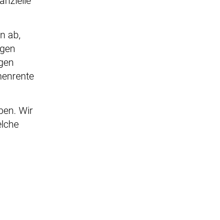
anzielle
n ab,
ögen
rgen
nenrente
.
ben. Wir
elche