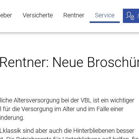
geber
Versicherte
Rentner
Service
öffnen
ber Untermenü öffnen
Versicherte Untermenü öffnen
Rentner Untermenü öffnen
Service Untermen
Meine
 Rentner: Neue Broschür
bliche Altersversorgung bei der VBL ist ein wichtiger
l für die Versorgung im Alter und im Falle einer
nderung.
Lklassik sind aber auch die Hinterbliebenen besser