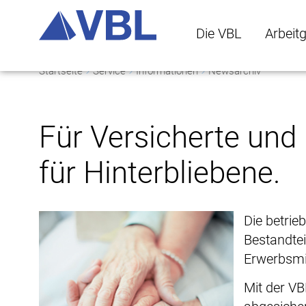
Die VBL
Arbeit
Startseite
Service
Informationen
Newsarchiv
Die VBL Untermenü 
Arbeitge
Für Versicherte und
für Hinterbliebene.
Die betrie
Bestandtei
Erwerbsmi
Mit der VB