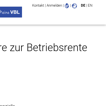
Leichte Sprache
Gebärdenspr
Kontakt
|
Anmelden
|
|
DE
|
EN
Suche
ü öffnen
 VBL Untermenü öffnen
e zur Betriebsrente