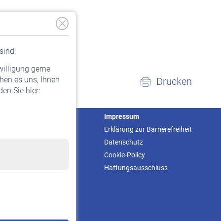
sind.
willigung gerne
hen es uns, Ihnen
Drucken
en Sie hier:
Service
Impressum
Informationen
Erklärung zur Barrierefreiheit
Kontakt & Beratung
Datenschutz
Downloadcenter
Cookie-Policy
Online-Rechner
Haftungsausschluss
VBLnewsletter
Kontakt