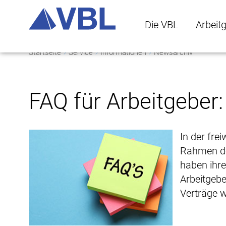
Die VBL
Arbeit
Startseite
Service
Informationen
Newsarchiv
Die VBL Untermenü 
Arbeitge
FAQ für Arbeitgeber
In der frei
Rahmen de
haben ihre
Arbeitgebe
Verträge w