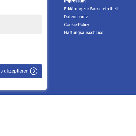
Service
Impressum
Informationen
Erklärung zur Barrierefreiheit
Kontakt & Beratung
Datenschutz
Downloadcenter
Cookie-Policy
Online-Rechner
Haftungsausschluss
VBLnewsletter
Kontakt
es akzeptieren