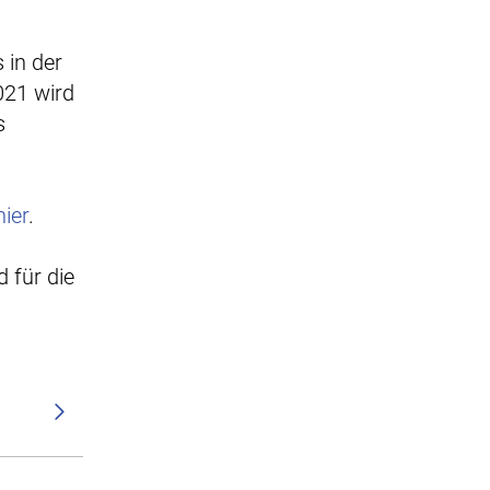
 in der
2021 wird
s
hier
.
 für die