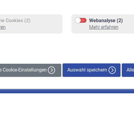
Versicherte
Rentner
Pflichtversicherung
Rentenbeginn
Freiwillige Versicherung
Rente beantragen
che Cookies (2)
Webanalyse (2)
Staatliche Förderung
Rentenauszahlung
ren
Mehr erfahren
Veranstaltungen
Auswahl speichern
All
le Cookie-Einstellungen