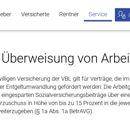
geber
Versicherte
Rentner
Service
öffnen
ber Untermenü öffnen
Versicherte Untermenü öffnen
Rentner Untermenü öffnen
Service Untermen
Meine
: Überweisung von Arbe
willigen Versicherung der VBL gilt für Verträge, die im
r Entgeltumwandlung gefördert werden: Die Arbeit
 eingesparten Sozialversicherungsbeiträge über ein
rzuschuss in Höhe von bis zu 15 Prozent in die jewe
eiterzugeben (§ 1a Abs. 1a BetrAVG).