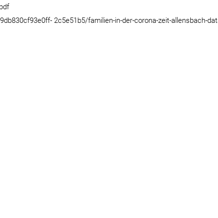
pdf
b830cf93e0ff- 2c5e51b5/familien-in-der-corona-zeit-allensbach-dat