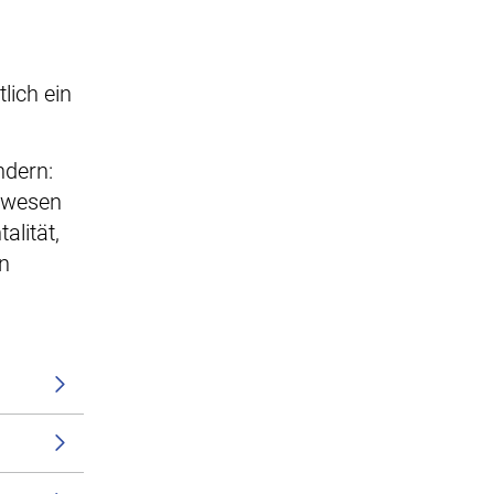
lich ein
ndern:
nswesen
alität,
n