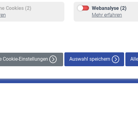
Freiwillige Versicherung
Rente beantragen
che Cookies (2)
Webanalyse (2)
Staatliche Förderung
Rentenauszahlung
ren
Mehr erfahren
Veranstaltungen
Auswahl speichern
All
le Cookie-Einstellungen