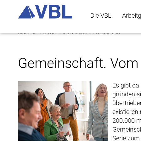
Die VBL
Arbeit
Startseite
Service
Informationen
Newsarchiv
Die VBL Untermenü 
Arbeitge
Gemeinschaft. Vom V
Es gibt da
gründen sie
übertriebe
existieren
200.000 m
Gemeinscha
Serie zum