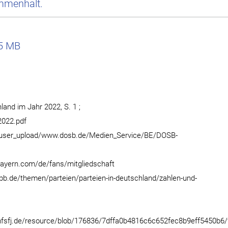
mmenhalt.
 5 MB
hland im Jahr 2022, S. 1 ;
2022.pdf
de/user_upload/www.dosb.de/Medien_Service/BE/DOSB-
cbayern.com/de/fans/mitgliedschaft
.bpb.de/themen/parteien/parteien-in-deutschland/zahlen-und-
bmfsfj.de/resource/blob/176836/7dffa0b4816c6c652fec8b9eff5450b6/fr