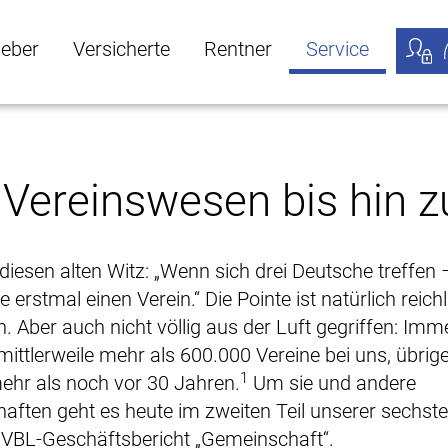
geber
Versicherte
Rentner
Service
öffnen
ber Untermenü öffnen
Versicherte Untermenü öffnen
Rentner Untermenü öffnen
Service Untermen
Meine
ereinswesen bis hin zu
 diesen alten Witz: „Wenn sich drei Deutsche treffen 
 erstmal einen Verein.“ Die Pointe ist natürlich reichl
n. Aber auch nicht völlig aus der Luft gegriffen: Imm
 mittlerweile mehr als 600.000 Vereine bei uns, übrig
1
ehr als noch vor 30 Jahren.
Um sie und andere
ften geht es heute im zweiten Teil unserer sechstei
 VBL-Geschäftsbericht „Gemeinschaft“.