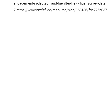
engagement-in-deutschland-fuenfter-freiwilligensurvey-data.
7 https://www.bmfsfj.de/resource/blob/163136/fdc725b0379d