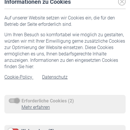
Informationen zu Cookies
Versicherte
Auf unserer Website setzen wir Cookies ein, die für den
Pflichtversicherung
Betrieb der Seite erforderlich sind.
Freiwillige Versicherung
Um Ihren Besuch so komfortabel wie möglich zu gestalten,
Staatliche Förderung
würden wir mit Ihrer Einwilligung gerne zusätzliche Cookies
Veranstaltungen
zur Optimierung der Website einsetzen. Diese Cookies
ermöglichen es uns, Ihnen bedarfsgerechte Inhalte
anzuzeigen. Informationen zu den eingesetzten Cookies
Rentner
finden Sie hier:
Rentenbeginn
Cookie-Policy
Datenschutz
Rente beantragen
Rentenauszahlung
Erforderliche Cookies (2)
Service
Mehr erfahren
Informationen
Kontakt & Beratung
Downloadcenter