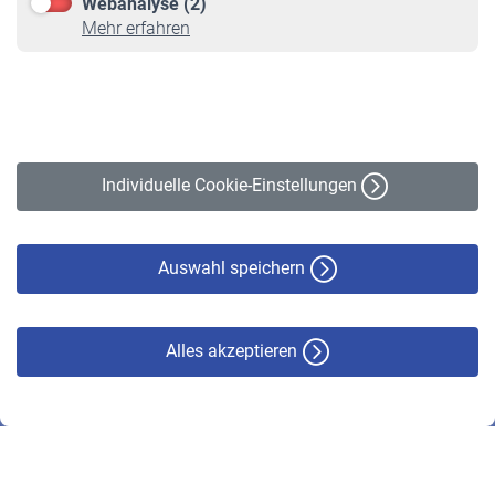
Webanalyse (2)
Online-Rechner
Mehr erfahren
VBLnewsletter
Kontakt
Impressum
Erklärung zur Barrierefreiheit
Individuelle Cookie-Einstellungen
Datenschutz
Cookie-Policy
Haftungsausschluss
Auswahl speichern
Alles akzeptieren
© VBL 2026