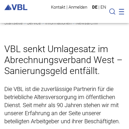
Kontakt
|
Anmelden
DE
|
EN
Mo
Suche
Startseite
Service
Informationen
Newsarchiv
VBL senkt Umlagesatz im
Abrechnungsverband West –
Sanierungsgeld entfällt.
Die VBL ist die zuverlässige Partnerin für die
betriebliche Altersversorgung im öffentlichen
Dienst. Seit mehr als 90 Jahren stehen wir mit
unserer Erfahrung an der Seite unserer
beteiligten Arbeitgeber und ihrer Beschäftigten.