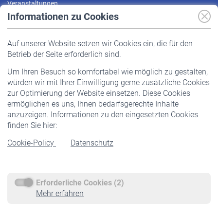
Veranstaltungen
Informationen zu Cookies
Versicherte
Auf unserer Website setzen wir Cookies ein, die für den
Pflichtversicherung
Betrieb der Seite erforderlich sind.
Freiwillige Versicherung
Um Ihren Besuch so komfortabel wie möglich zu gestalten,
Staatliche Förderung
würden wir mit Ihrer Einwilligung gerne zusätzliche Cookies
Veranstaltungen
zur Optimierung der Website einsetzen. Diese Cookies
ermöglichen es uns, Ihnen bedarfsgerechte Inhalte
anzuzeigen. Informationen zu den eingesetzten Cookies
Rentner
finden Sie hier:
Rentenbeginn
Cookie-Policy
Datenschutz
Rente beantragen
Rentenauszahlung
Erforderliche Cookies (2)
Service
Mehr erfahren
Informationen
Kontakt & Beratung