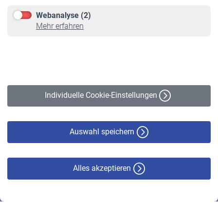
Downloadcenter
Webanalyse (2)
Online-Rechner
Mehr erfahren
VBLnewsletter
Kontakt
Impressum
Erklärung zur Barrierefreiheit
Individuelle Cookie-Einstellungen
Datenschutz
Cookie-Policy
Haftungsausschluss
Auswahl speichern
Alles akzeptieren
© VBL 2026