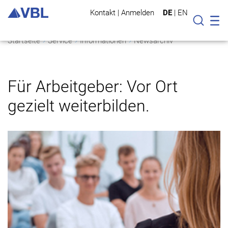
Kontakt
|
Anmelden
DE
|
EN
Mo
Suche
Startseite
Service
Informationen
Newsarchiv
Für Arbeitgeber: Vor Ort
gezielt weiterbilden.