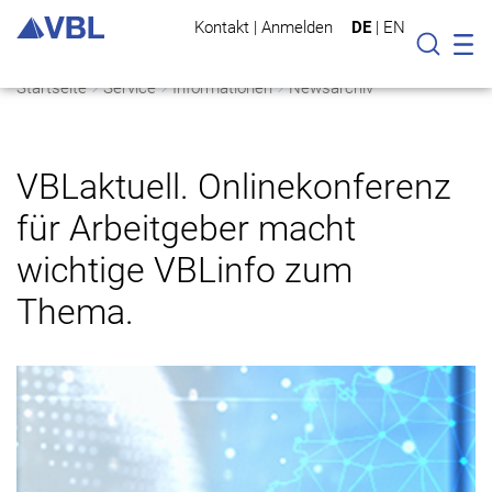
Kontakt
|
Anmelden
DE
|
EN
Mo
Suche
Startseite
Service
Informationen
Newsarchiv
VBLaktuell. Onlinekonferenz
für Arbeitgeber macht
wichtige VBLinfo zum
Thema.