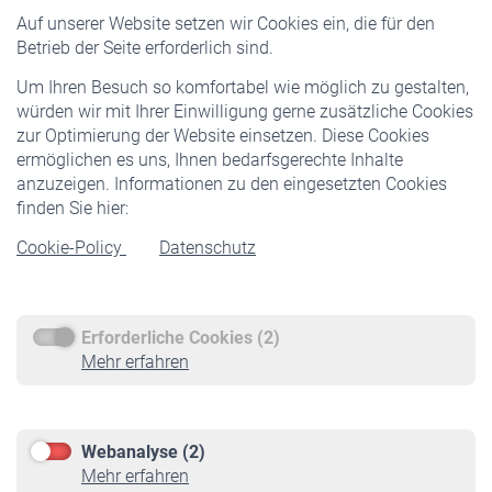
Versicherte
Auf unserer Website setzen wir Cookies ein, die für den
Pflichtversicherung
Betrieb der Seite erforderlich sind.
Freiwillige Versicherung
Um Ihren Besuch so komfortabel wie möglich zu gestalten,
Staatliche Förderung
würden wir mit Ihrer Einwilligung gerne zusätzliche Cookies
Veranstaltungen
zur Optimierung der Website einsetzen. Diese Cookies
ermöglichen es uns, Ihnen bedarfsgerechte Inhalte
anzuzeigen. Informationen zu den eingesetzten Cookies
Rentner
finden Sie hier:
Rentenbeginn
Cookie-Policy
Datenschutz
Rente beantragen
Rentenauszahlung
Erforderliche Cookies (2)
Service
Mehr erfahren
Informationen
Kontakt & Beratung
Downloadcenter
Webanalyse (2)
Online-Rechner
Mehr erfahren
VBLnewsletter