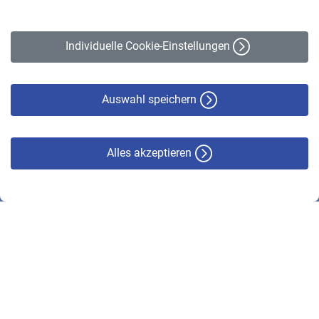
Impressum
Erklärung zur Barrierefreiheit
Individuelle Cookie-Einstellungen
Datenschutz
Cookie-Policy
Haftungsausschluss
Auswahl speichern
Alles akzeptieren
© VBL 2026