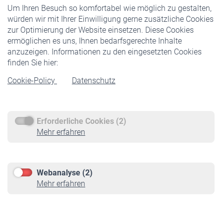
Um Ihren Besuch so komfortabel wie möglich zu gestalten,
Staatliche Förderung
würden wir mit Ihrer Einwilligung gerne zusätzliche Cookies
Veranstaltungen
zur Optimierung der Website einsetzen. Diese Cookies
ermöglichen es uns, Ihnen bedarfsgerechte Inhalte
anzuzeigen. Informationen zu den eingesetzten Cookies
Rentner
finden Sie hier:
Rentenbeginn
Cookie-Policy
Datenschutz
Rente beantragen
Rentenauszahlung
Erforderliche Cookies (2)
Service
Mehr erfahren
Informationen
Kontakt & Beratung
Downloadcenter
Webanalyse (2)
Online-Rechner
Mehr erfahren
VBLnewsletter
Kontakt