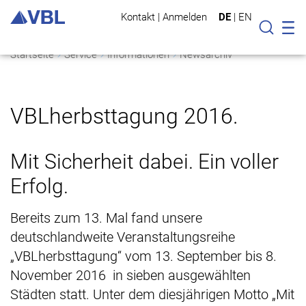
Kontakt
|
Anmelden
DE
|
EN
Mo
Suche
Startseite
Service
Informationen
Newsarchiv
VBLherbsttagung 2016.
Mit Sicherheit dabei. Ein voller
Erfolg.
Bereits zum 13. Mal fand unsere
deutschlandweite Veranstaltungsreihe
„VBLherbsttagung“ vom 13. September bis 8.
November 2016 in sieben ausgewählten
Städten statt. Unter dem diesjährigen Motto „Mit