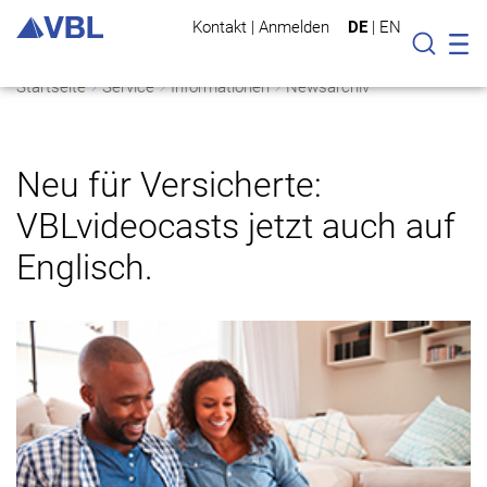
Kontakt
|
Anmelden
DE
|
EN
Mo
Suche
Startseite
Service
Informationen
Newsarchiv
Neu für Versicherte:
VBLvideocasts jetzt auch auf
Englisch.