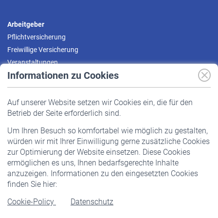
Arbeitgeber
Pflichtversicherung
Freiwillige Versicherung
Veranstaltungen
Informationen zu Cookies
Versicherte
Auf unserer Website setzen wir Cookies ein, die für den
Pflichtversicherung
Betrieb der Seite erforderlich sind.
Freiwillige Versicherung
Um Ihren Besuch so komfortabel wie möglich zu gestalten,
Staatliche Förderung
würden wir mit Ihrer Einwilligung gerne zusätzliche Cookies
Veranstaltungen
zur Optimierung der Website einsetzen. Diese Cookies
ermöglichen es uns, Ihnen bedarfsgerechte Inhalte
anzuzeigen. Informationen zu den eingesetzten Cookies
Rentner
finden Sie hier:
Rentenbeginn
Cookie-Policy
Datenschutz
Rente beantragen
Rentenauszahlung