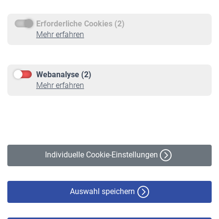
Erforderliche Cookies (2)
Service
Mehr erfahren
Informationen
Kontakt & Beratung
Downloadcenter
Webanalyse (2)
Online-Rechner
Mehr erfahren
VBLnewsletter
Kontakt
Impressum
Erklärung zur Barrierefreiheit
Individuelle Cookie-Einstellungen
Datenschutz
Cookie-Policy
Haftungsausschluss
Auswahl speichern