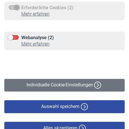
Erforderliche Cookies (2)
Service
Mehr erfahren
Informationen
Kontakt & Beratung
Downloadcenter
Webanalyse (2)
Online-Rechner
Mehr erfahren
VBLnewsletter
Kontakt
Impressum
Erklärung zur Barrierefreiheit
Individuelle Cookie-Einstellungen
Datenschutz
Cookie-Policy
Haftungsausschluss
Auswahl speichern
Alles akzeptieren