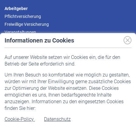
Arbeitgeber
Pflichtversicherung
Freiwillige Versicherung
Veranstaltungen
Informationen zu Cookies
Versicherte
Auf unserer Website setzen wir Cookies ein, die für den
Pflichtversicherung
Betrieb der Seite erforderlich sind.
Freiwillige Versicherung
Um Ihren Besuch so komfortabel wie möglich zu gestalten,
Staatliche Förderung
würden wir mit Ihrer Einwilligung gerne zusätzliche Cookies
Veranstaltungen
zur Optimierung der Website einsetzen. Diese Cookies
ermöglichen es uns, Ihnen bedarfsgerechte Inhalte
anzuzeigen. Informationen zu den eingesetzten Cookies
Rentner
finden Sie hier:
Rentenbeginn
Cookie-Policy
Datenschutz
Rente beantragen
Rentenauszahlung