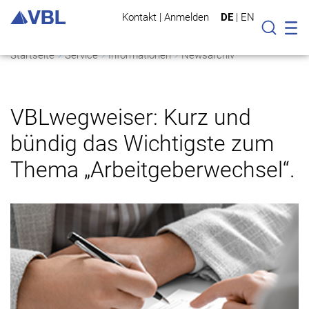
Kontakt
|
Anmelden
DE
|
EN
Mo
Suche
Startseite
Service
Informationen
Newsarchiv
VBLwegweiser: Kurz und
bündig das Wichtigste zum
Thema „Arbeitgeberwechsel“.