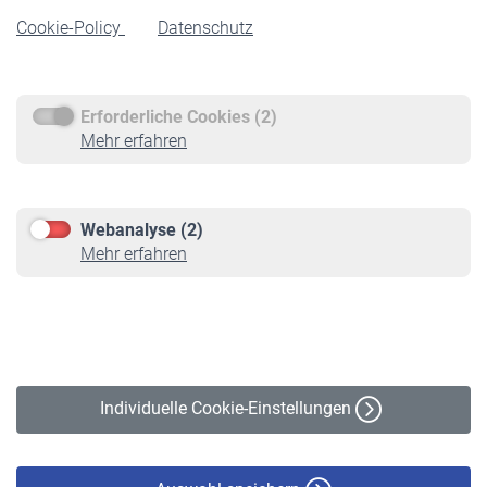
Cookie-Policy
Datenschutz
Rente beantragen
Rentenauszahlung
Erforderliche Cookies (2)
Service
Mehr erfahren
Informationen
Kontakt & Beratung
Downloadcenter
Webanalyse (2)
Online-Rechner
Mehr erfahren
VBLnewsletter
Kontakt
Impressum
Erklärung zur Barrierefreiheit
Individuelle Cookie-Einstellungen
Datenschutz
Cookie-Policy
Haftungsausschluss