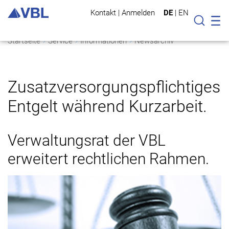
Kontakt
|
Anmelden
DE
|
EN
Mo
Suche
Startseite
Service
Informationen
Newsarchiv
Zusatzversorgungspflichtiges
Entgelt während Kurzarbeit.
Verwaltungsrat der VBL
erweitert rechtlichen Rahmen.