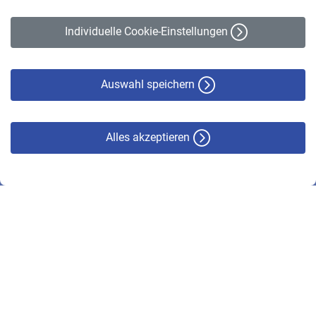
Impressum
Erklärung zur Barrierefreiheit
Individuelle Cookie-Einstellungen
Datenschutz
Cookie-Policy
Haftungsausschluss
Auswahl speichern
Alles akzeptieren
© VBL 2026