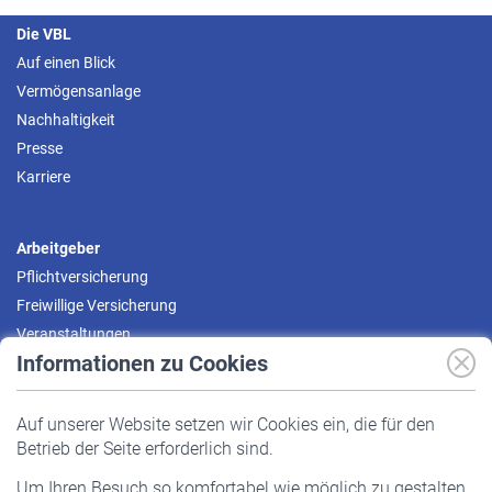
Die VBL
Auf einen Blick
Vermögensanlage
Nachhaltigkeit
Presse
Karriere
Arbeitgeber
Pflichtversicherung
Freiwillige Versicherung
Veranstaltungen
Informationen zu Cookies
Versicherte
Auf unserer Website setzen wir Cookies ein, die für den
Pflichtversicherung
Betrieb der Seite erforderlich sind.
Freiwillige Versicherung
Um Ihren Besuch so komfortabel wie möglich zu gestalten,
Staatliche Förderung