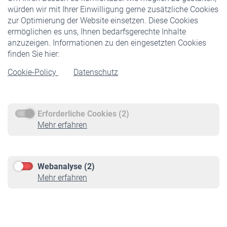
würden wir mit Ihrer Einwilligung gerne zusätzliche Cookies
Veranstaltungen
zur Optimierung der Website einsetzen. Diese Cookies
ermöglichen es uns, Ihnen bedarfsgerechte Inhalte
anzuzeigen. Informationen zu den eingesetzten Cookies
Rentner
finden Sie hier:
Rentenbeginn
Cookie-Policy
Datenschutz
Rente beantragen
Rentenauszahlung
Erforderliche Cookies (2)
Service
Mehr erfahren
Informationen
Kontakt & Beratung
Downloadcenter
Webanalyse (2)
Online-Rechner
Mehr erfahren
VBLnewsletter
Kontakt