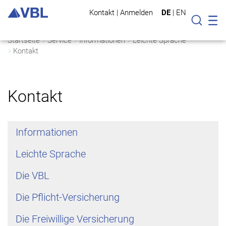
Kontakt
|
Anmelden
DE
|
EN
Mo
Suche
Startseite
Service
Informationen
Leichte Sprache
Kontakt
Kontakt
Informationen
Leichte Sprache
Die VBL
Die Pflicht-Versicherung
Die Freiwillige Versicherung